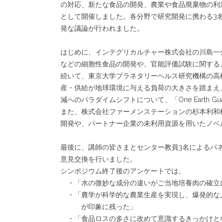
の対応、新たな食品の開発、農業や食品廃棄物の利
として開催しました。各分野で研究開発に携わる3
発な議論が行われました。
はじめに、インテグリカルチャー株式会社の川島一
などの細胞性食品の開発や、官能評価試験に関する
続いて、東京大学プラネタリーヘルス研究機構の高
産・供給が地球環境に与える負荷の大きさを踏まえ
減へのパラダイムシフトについて、「One Earth 
また、株式会社ファーメンステーションの杉本利和
開発や、パートナー企業の未利用資源を用いたノベ
最後に、講師の皆さまとセンター教員3名によるパ
意見交換を行いました。
シンポジウム終了後のアンケートでは、
・「水の微妙な成分の違いがご当地培養肉の確立
・「農学が科学的な農業生産を実現し、爆発的な
が印象に残った」
・「食品ロスの多さに改めて意識するきっかけと