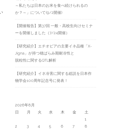
～私たちは日本のお米を食べ続けられるの
い
か？～」について(9/2開催)
【開催報告】第37回 一般・高校生向けセミナ
ーを開催しました（7/24開催）
【研究紹介】エチオピアの主要イネ品種「X-
Jigna」が持つ穂ばらみ期耐冷性と
脱粒性に関するQTL解析
【研究紹介】イネ冷害に関する総説を日本作
物学会100周年記念号に発表！
2026年8月
日
月
火
水
木
金
土
1
2
3
4
5
6
7
8