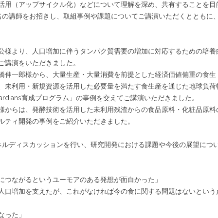
活用（アップサイクル化）などについて理解を深め、共有することを目
名の講師をお招きし、取組事例や課題についてご講演いただくとともに
公様より、人口増加に伴うタンパク質需要の増加に対応するための培養
ご講演をいただきました。
橋伸一郎様から、大量生産・大量消費を前提とした経済価値偏重の食生
、未利用・新規資源を活用した必要量を満たす食生産を通じた地球負荷
Guardians育成プログラム」の事例を交えてご講演いただきました。
様からは、発酵技術を活用した未利用残渣からの食品原料・化粧品原料
ルティ開発の事例をご紹介いただきました。
ネルディスカッションを行い、研究開発における課題や今後の展望につ
につながるというユーモアのある発想が面白かった」
人口増加を支えたが、これがなければ今の食に関する問題はないという
なった」