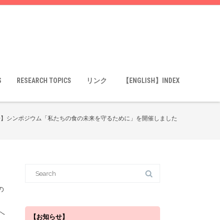
S
RESEARCH TOPICS
リンク
【ENGLISH】INDEX
告】シンポジウム「私たちの食の未来を守るために」を開催しました
S
e
a
r
の
c
h
f
へ
o
【お知らせ】