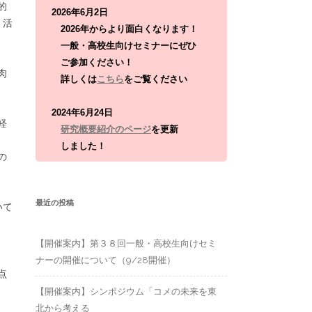
r
的
2026年6月2日
:
、活
2026年からより面白くなります！
一般・高校生向けセミナーにぜひ
ご参加ください！
肉
詳しくは
こちら
をご覧ください
2024年6月24日
軽
研究概要紹介のページ
を更新
しました！
の
最近の投稿
いて
【開催案内】第３８回一般・高校生向けセミ
ナーの開催について（9/28開催）
点
【開催案内】シンポジウム「コメの未来を東
北から考える