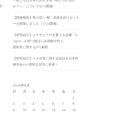
～私たちは日本のお米を食べ続けられるの
か
か？～」について(9/2開催)
【開催報告】第37回 一般・高校生向けセミナ
ーを開催しました（7/24開催）
【研究紹介】エチオピアの主要イネ品種「X-
Jigna」が持つ穂ばらみ期耐冷性と
脱粒性に関するQTL解析
【研究紹介】イネ冷害に関する総説を日本作
物学会100周年記念号に発表！
2026年8月
日
月
火
水
木
金
土
1
2
3
4
5
6
7
8
9
10
11
12
13
14
15