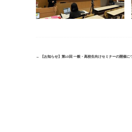
Post
←
【お知らせ】第10回 一般・高校生向けセミナーの開催に
navigation