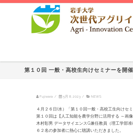
第１０回 一般・高校生向けセミナーを開
Fujiwara
/
5月 8, 2023
/
NEWS
４月２６日(水）「第１０回一般・高校工生向けセ
第１０回は【人工知能を農学分野に活用する ～画
木村彰男 データサイエンスG兼任教員（理工学部准
６２名の参加者に熱心に聴講いただきました。