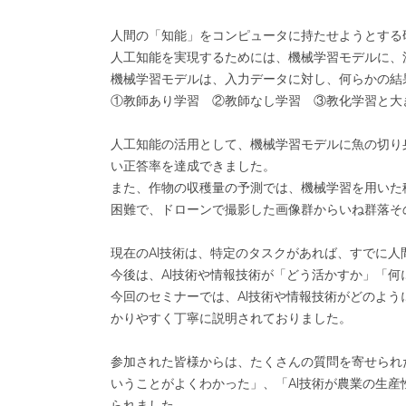
人間の「知能」をコンピュータに持たせようとする
人工知能を実現するためには、機械学習モデルに、
機械学習モデルは、入力データに対し、何らかの結
①教師あり学習 ②教師なし学習 ③教化学習と大
人工知能の活用として、機械学習モデルに魚の切り
い正答率を達成できました。
また、作物の収穫量の予測では、機械学習を用いた
困難で、ドローンで撮影した画像群からいね群落そ
現在のAI技術は、特定のタスクがあれば、すでに
今後は、AI技術や情報技術が「どう活かすか」「
今回のセミナーでは、AI技術や情報技術がどのよ
かりやすく丁寧に説明されておりました。
参加された皆様からは、たくさんの質問を寄せられ
いうことがよくわかった」、「AI技術が農業の生
られました。