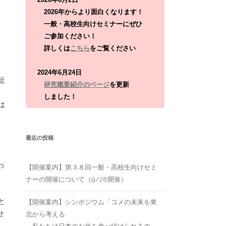
:
2026年からより面白くなります！
一般・高校生向けセミナーにぜひ
ご参加ください！
詳しくは
こちら
をご覧ください
2024年6月24日
近
研究概要紹介のページ
を更新
しました！
は
最近の投稿
わ
【開催案内】第３８回一般・高校生向けセミ
ナーの開催について（9/28開催）
と
【開催案内】シンポジウム「コメの未来を東
せ
北から考える