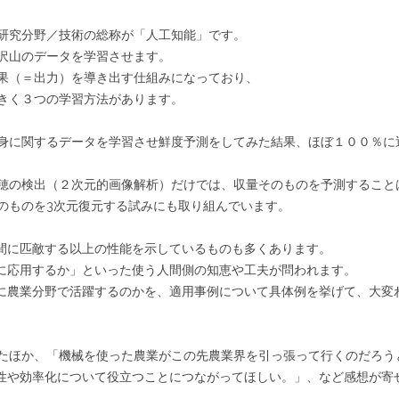
研究分野／技術の総称が「人工知能」です。
沢山のデータを学習させます。
果（＝出力）を導き出す仕組みになっており、
きく３つの学習方法があります。
身に関するデータを学習させ鮮度予測をしてみた結果、ほぼ１００％に
穂の検出（２次元的画像解析）だけでは、収量そのものを予測すること
のものを3次元復元する試みにも取り組んでいます。
人間に匹敵する以上の性能を示しているものも多くあります。
何に応用するか」といった使う人間側の知恵や工夫が問われます。
うに農業分野で活躍するのかを、適用事例について具体例を挙げて、大変
たほか、「機械を使った農業がこの先農業界を引っ張って行くのだろう
産性や効率化について役立つことにつながってほしい。」、など感想が寄