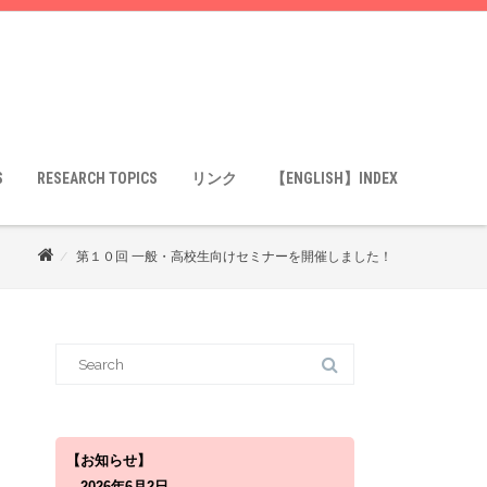
S
RESEARCH TOPICS
リンク
【ENGLISH】INDEX
第１０回 一般・高校生向けセミナーを開催しました！
S
e
a
r
c
h
f
o
【お知らせ】
r
2026年6月2日