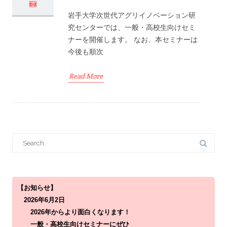
岩手大学次世代アグリイノベーション研
究センターでは、一般・高校生向けセミ
ナーを開催します。 なお、本セミナーは
今後も順次
Read More
S
e
a
r
c
h
f
o
【お知らせ】
r
2026年6月2日
:
2026年からより面白くなります！
一般・高校生向けセミナーにぜひ