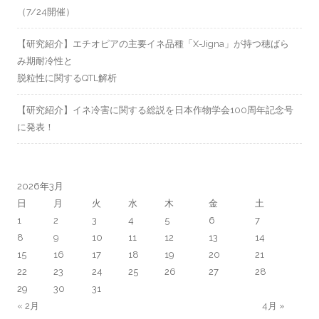
（7/24開催）
【研究紹介】エチオピアの主要イネ品種「X-Jigna」が持つ穂ばら
み期耐冷性と
脱粒性に関するQTL解析
【研究紹介】イネ冷害に関する総説を日本作物学会100周年記念号
に発表！
2026年3月
日
月
火
水
木
金
土
1
2
3
4
5
6
7
8
9
10
11
12
13
14
15
16
17
18
19
20
21
22
23
24
25
26
27
28
29
30
31
« 2月
4月 »