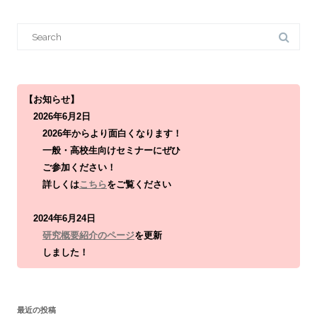
S
e
a
r
c
h
f
o
【お知らせ】
r
2026年6月2日
:
2026年からより面白くなります！
一般・高校生向けセミナーにぜひ
ご参加ください！
詳しくは
こちら
をご覧ください
2024年6月24日
研究概要紹介のページ
を更新
しました！
最近の投稿