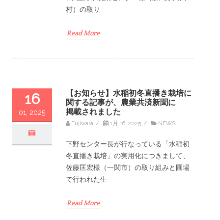
村）の取り
Read More
【お知らせ】水稲初冬直播き栽培に
16
関する記事が、農業共済新聞に
掲載されました
01, 2025
Fujiwara
/
1月 16, 2025
/
NEWS
下野センター長が行なっている「水稲初
冬直播き栽培」の実用化につきまして、
佐藤匡宏様（一関市）の取り組みと圃場
で行われた生
Read More