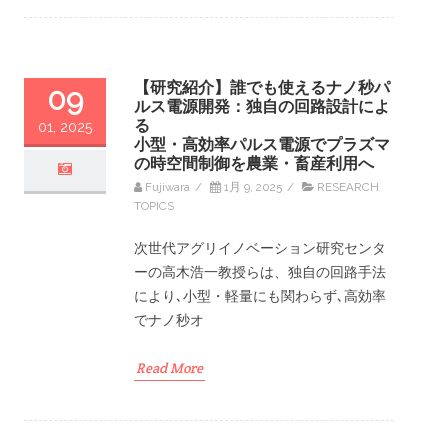
【研究紹介】誰でも使えるナノ秒パ
09
ルス電源開発：独自の回路設計によ
る
01, 2025
小型・高効率パルス電源でプラズマ
の時空間制御を農業・畜産利用へ
Fujiwara
/
1月 9, 2025
/
RESEARCH
TOPICS
次世代アグリイノベーション研究センタ
ーの高木浩一教授らは、独自の回路手法
により､小型・軽量にも関わらず､高効率
でナノ秒オ
Read More