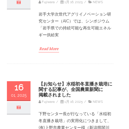
Fujiwara
/
1月 16, 2025
/
NEWS
岩手大学次世代アグリイノベーション研
究センター（AIC）では、シンポジウム
「岩手県での持続可能な再生可能エネル
ギー供給実
Read More
【お知らせ】水稲初冬直播き栽培に
16
関する記事が、全国農業新聞に
掲載されました
01, 2025
Fujiwara
/
1月 16, 2025
/
NEWS
下野センター長が行なっている「水稲初
冬直播き栽培」の実用化につきまして、
(有)上野市農業センター様（新潟県関川