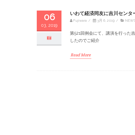
いわて経済同友に吉川センタ
06
Fujiwara
/
3月 6, 2019
/
NEW
03, 2019
第521回例会にて、講演を行った
したのでご紹介
Read More