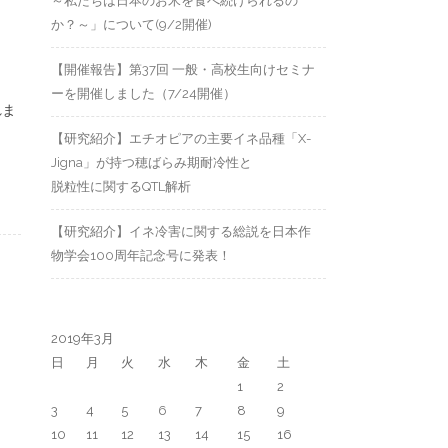
～私たちは日本のお米を食べ続けられるの
か？～」について(9/2開催)
【開催報告】第37回 一般・高校生向けセミナ
ーを開催しました（7/24開催）
れま
【研究紹介】エチオピアの主要イネ品種「X-
Jigna」が持つ穂ばらみ期耐冷性と
脱粒性に関するQTL解析
【研究紹介】イネ冷害に関する総説を日本作
物学会100周年記念号に発表！
2019年3月
日
月
火
水
木
金
土
1
2
3
4
5
6
7
8
9
10
11
12
13
14
15
16