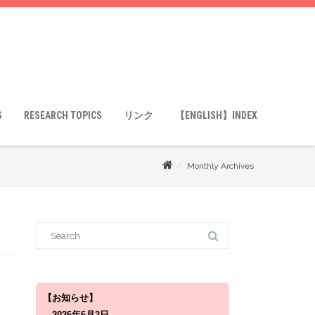
S
RESEARCH TOPICS
リンク
【ENGLISH】INDEX
Monthly Archives
S
e
a
r
c
h
f
o
【お知らせ】
r
2026年6月2日