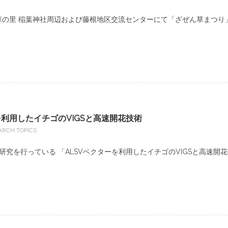
ん草の里 稲葉神社周辺および藤根地区交流センターにて「ざぜん草まつり
を利用したイチゴのVIGSと高速開花技術
ARCH TOPICS
研究を行っている 「ALSVベクターを利用したイチゴのVIGSと高速開