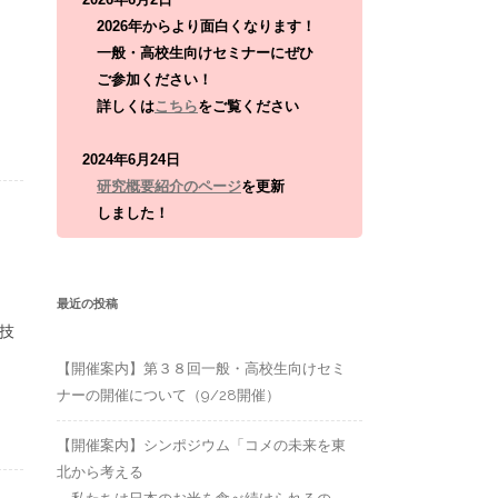
:
2026年からより面白くなります！
」
一般・高校生向けセミナーにぜひ
ご参加ください！
詳しくは
こちら
をご覧ください
2024年6月24日
研究概要紹介のページ
を更新
しました！
最近の投稿
花技
【開催案内】第３８回一般・高校生向けセミ
ナーの開催について（9/28開催）
【開催案内】シンポジウム「コメの未来を東
北から考える