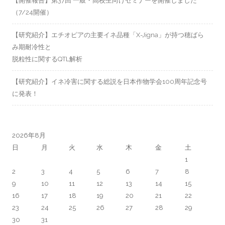
【開催報告】第37回 一般・高校生向けセミナーを開催しました
（7/24開催）
【研究紹介】エチオピアの主要イネ品種「X-Jigna」が持つ穂ばら
み期耐冷性と
脱粒性に関するQTL解析
【研究紹介】イネ冷害に関する総説を日本作物学会100周年記念号
に発表！
2026年8月
日
月
火
水
木
金
土
1
2
3
4
5
6
7
8
9
10
11
12
13
14
15
16
17
18
19
20
21
22
23
24
25
26
27
28
29
30
31