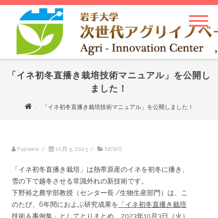
「イネ初冬直播き栽培技術マニュアル」を公開し
ました！
「イネ初冬直播き栽培技術マニュアル」を公開しました！
Fujiwara
/
10月 5, 2023
/
NEWS
「イネ初冬直播き栽培」は熱帯原産のイネを初冬に播き、
雪の下で越冬させる常識外れの新技術です。
下野裕之農学部教授（センター長 /生物生産部門）は、こ
のたび、6年間におよぶ研究成果を
「イネ初冬直播き栽培
技術＆事例集」としてとりまとめ、2023年10月3日（火）