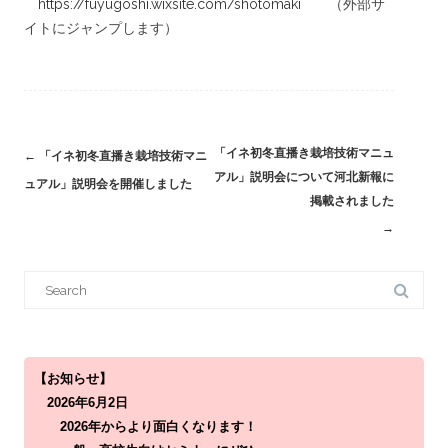
https://fuyugoshi.wixsite.com/shotomaki
（外部サ
イトにジャンプします）
「イネ初冬直播き栽培技術マニュ
Post
←
「イネ初冬直播き栽培技術マニ
アル」説明会について河北新報に
navigation
ュアル」説明会を開催しました
掲載されました
→
S
e
a
r
c
h
f
o
【お知らせ】
r
2026年6月2日
:
2026年からより面白くなります！