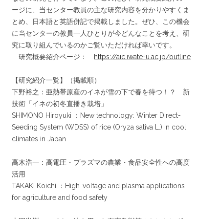
ージに、当センター教員の主な研究内容を分かりやすくま
とめ、日本語と英語併記で掲載しました。ぜひ、この機会
に当センターの教員一人ひとりが今どんなことを考え、研
究に取り組んでいるのかご覧いただければ幸いです。
研究概要紹介ページ：
https://aic.iwate-u.ac.jp/outline
【研究紹介一覧】（掲載順）
下野裕之：亜熱帯原産のイネが雪の下で春を待つ！？ 新
技術「イネの初冬直播き栽培」
SHIMONO Hiroyuki ：New technology: Winter Direct-
Seeding System (WDSS) of rice (Oryza sativa L.) in cool
climates in Japan
高木浩一：高電圧・プラズマの農業・食品安全性への高度
活用
TAKAKI Koichi ：High-voltage and plasma applications
for agriculture and food safety