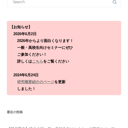
e
a
r
c
h
f
o
【お知らせ】
r
2026年6月2日
:
2026年からより面白くなります！
一般・高校生向けセミナーにぜひ
ご参加ください！
詳しくは
こちら
をご覧ください
2024年6月24日
研究概要紹介のページ
を更新
しました！
最近の投稿