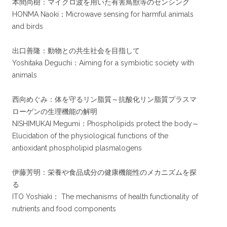
本間尚樹：マイクロ波を用いた有害鳥獣等のセンシング
HONMA Naoki：Microwave sensing for harmful animals
and birds
出口善隆：動物との共生社会を目指して
Yoshitaka Deguchi：Aiming for a symbiotic society with
animals
西向めぐみ：体を守るリン脂質～抗酸化リン脂質プラスマ
ローゲンの生理機能の解明
NISHIMUKAI Megumi：Phospholipids protect the body～
Elucidation of the physiological functions of the
antioxidant phospholipid plasmalogens
伊藤芳明：栄養や食品成分の健康機能性のメカニズムを探
る
ITO Yoshiaki： The mechanisms of health functionality of
nutrients and food components