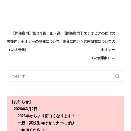
Post
←
【開催案内】第２９回一般・高
【開催案内】エチオピアの稲作の
navigation
校生向けセミナーの開催について
改良に向けた共同研究についての
（7/18開催）
セミナー
（7/31開催）
→
S
e
a
r
c
h
f
o
【お知らせ】
r
2026年6月2日
:
2026年からより面白くなります！
一般・高校生向けセミナーにぜひ
ご参加ください！