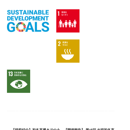
Post
←
【研究紹介】初冬直播きでの土
【開催報告】 第18回 水稲初冬直