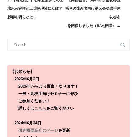
navigation
壌水分管理が土壌物理性に及ぼす
播きの生産者向け講習会＠岩手県
影響を明らかに！
花巻市
を開催しました（6/23開催）
→
S
e
a
r
c
h
f
o
【お知らせ】
r
2026年6月2日
:
2026年からより面白くなります！
一般・高校生向けセミナーにぜひ
ご参加ください！
詳しくは
こちら
をご覧ください
2024年6月24日
研究概要紹介のページ
を更新