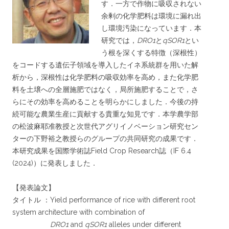
す．一方で作物に吸収されない
余剰の化学肥料は環境に漏れ出
し環境汚染になっています．本
研究では，
DRO1
と
qSOR1
とい
う根を深くする特徴（深根性）
をコードする遺伝子領域を導入したイネ系統群を用いた解
析から，深根性は化学肥料の吸収効率を高め，また化学肥
料を土壌への全層施肥ではなく，局所施肥することで，さ
らにその効率を高めることを明らかにしました．今後の持
続可能な農業生産に貢献する貴重な知見です．本学農学部
の松波麻耶准教授と次世代アグリイノベーション研究セン
ターの下野裕之教授らのグループの共同研究の成果です．
本研究成果を国際学術誌Field Crop Research誌（IF 6.4
(2024)）に発表しました．
【発表論文】
タイトル ：Yield performance of rice with different root
system architecture with combination of
DRO1
and
qSOR1
alleles under different