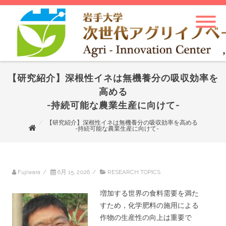
【研究紹介】深根性イネは無機養分の吸収効率を
高める
-持続可能な農業生産に向けて-
【研究紹介】深根性イネは無機養分の吸収効率を高める
-持続可能な農業生産に向けて-
Fujiwara
/
6月 15, 2026
/
RESEARCH TOPICS
増加する世界の食料需要を満た
すため，化学肥料の施用による
作物の生産性の向上は重要で