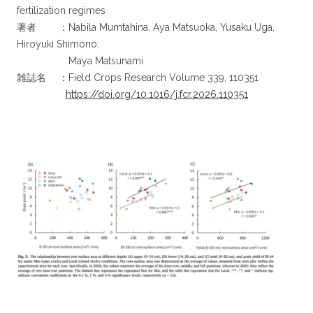
fertilization regimes
著者 ：Nabila Mumtahina, Aya Matsuoka, Yusaku Uga,
Hiroyuki Shimono,
Maya Matsunami
雑誌名 ：Field Crops Research Volume 339, 110351
https://doi.org/10.1016/j.fcr.2026.110351