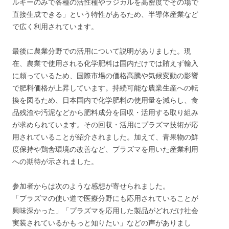
ルギーのみで各種の活性種やラジカルを高密度でその場で
直接生成できる」という特性があるため、半導体産業など
で広く利用されています。
最後に農業分野での活用について説明がありました。現
在、農業で使用される化学肥料は国内だけでは賄えず輸入
に頼っているため、国際市場の価格高騰や気候変動の影響
で肥料価格が上昇しています。持続可能な農業生産への転
換を図るため、日本国内で化学肥料の使用量を減らし、食
品残渣や汚泥などから肥料成分を回収・活用する取り組み
が求められています。その回収・活用にプラズマ技術が応
用されていることが紹介されました。加えて、青果物の鮮
度保持や鶏舎環境の改善など、プラズマを用いた産業利用
への期待が示されました。
参加者からは次のような感想が寄せられました。
「プラズマの使い道で医療分野にも応用されていることが
興味深かった」「プラズマを応用した製品がどれだけ社会
実装されているかもっと知りたい」などの声がありまし