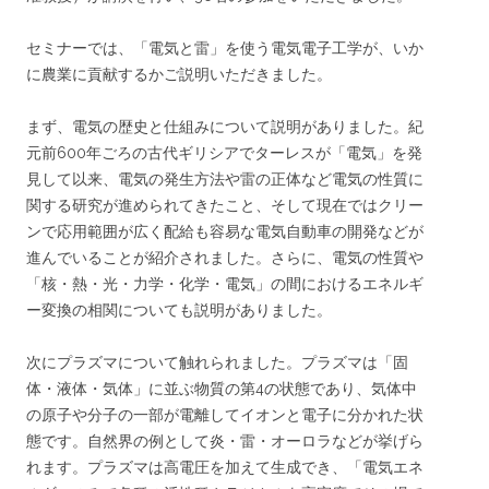
セミナーでは、「電気と雷」を使う電気電子工学が、いか
に農業に貢献するかご説明いただきました。
まず、電気の歴史と仕組みについて説明がありました。紀
元前600年ごろの古代ギリシアでターレスが「電気」を発
見して以来、電気の発生方法や雷の正体など電気の性質に
関する研究が進められてきたこと、そして現在ではクリー
ンで応用範囲が広く配給も容易な電気自動車の開発などが
進んでいることが紹介されました。さらに、電気の性質や
「核・熱・光・力学・化学・電気」の間におけるエネルギ
ー変換の相関についても説明がありました。
次にプラズマについて触れられました。プラズマは「固
体・液体・気体」に並ぶ物質の第4の状態であり、気体中
の原子や分子の一部が電離してイオンと電子に分かれた状
態です。自然界の例として炎・雷・オーロラなどが挙げら
れます。プラズマは高電圧を加えて生成でき、「電気エネ