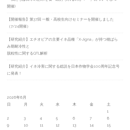
開催)
【開催報告】第37回 一般・高校生向けセミナーを開催しました
（7/24開催）
【研究紹介】エチオピアの主要イネ品種「X-Jigna」が持つ穂ばら
み期耐冷性と
脱粒性に関するQTL解析
【研究紹介】イネ冷害に関する総説を日本作物学会100周年記念号
に発表！
2026年8月
日
月
火
水
木
金
土
1
2
3
4
5
6
7
8
9
10
11
12
13
14
15