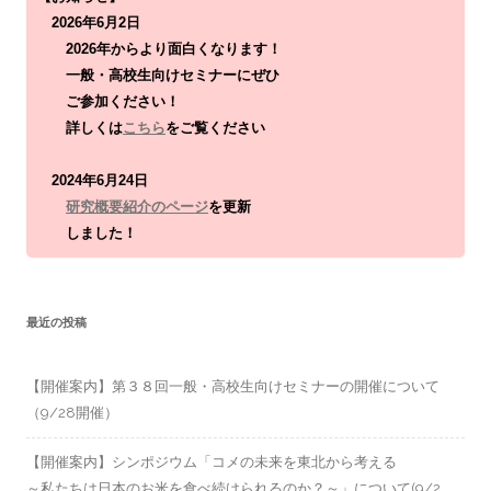
r
2026年6月2日
:
2026年からより面白くなります！
一般・高校生向けセミナーにぜひ
ご参加ください！
詳しくは
こちら
をご覧ください
2024年6月24日
研究概要紹介のページ
を更新
しました！
最近の投稿
【開催案内】第３８回一般・高校生向けセミナーの開催について
（9/28開催）
【開催案内】シンポジウム「コメの未来を東北から考える
～私たちは日本のお米を食べ続けられるのか？～」について(9/2