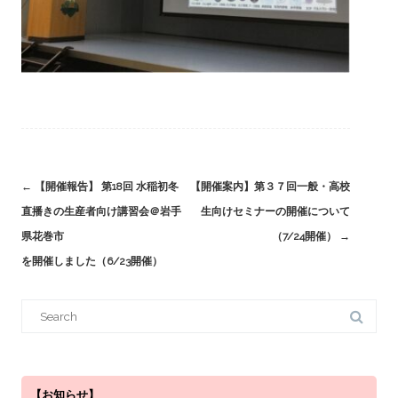
Post
←
【開催報告】 第18回 水稲初冬
【開催案内】第３７回一般・高校
navigation
直播きの生産者向け講習会＠岩手
生向けセミナーの開催について
県花巻市
（7/24開催）
→
を開催しました（6/23開催）
S
e
a
r
c
h
f
o
【お知らせ】