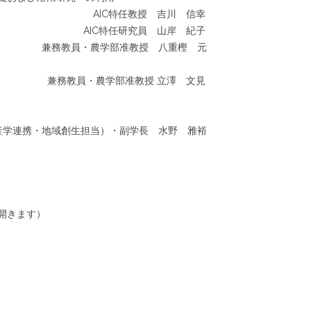
AIC特任教授 吉川 信幸
AIC特任研究員 山岸 紀子
兼務教員・農学部准教授 八重樫 元
兼務教員・農学部准教授 立澤 文見
産学連携・地域創生担当）・副学長 水野 雅裕
開きます）