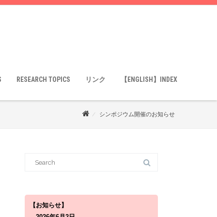
S
RESEARCH TOPICS
リンク
【ENGLISH】INDEX
シンポジウム開催のお知らせ
S
e
a
r
c
h
f
o
【お知らせ】
r
2026年6月2日