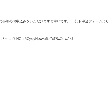
に参加のお申込みをいただけますと幸いです。 下記お申込フォームよ
lVZuEz0coR-HGhr6CyoyN00Va67ZxTB4Cow/edit