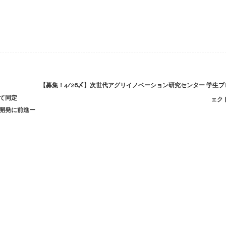
【募集！4/26〆】次世代アグリイノベーション研究センター 学生プ
て同定
ェク
開発に前進ー