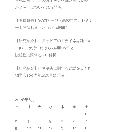
～私たちは日本のお米を食べ続けられるの
か？～」について(9/2開催)
【開催報告】第37回 一般・高校生向けセミナ
ーを開催しました（7/24開催）
【研究紹介】エチオピアの主要イネ品種「X-
Jigna」が持つ穂ばらみ期耐冷性と
脱粒性に関するQTL解析
【研究紹介】イネ冷害に関する総説を日本作
物学会100周年記念号に発表！
2026年8月
日
月
火
水
木
金
土
1
2
3
4
5
6
7
8
9
10
11
12
13
14
15