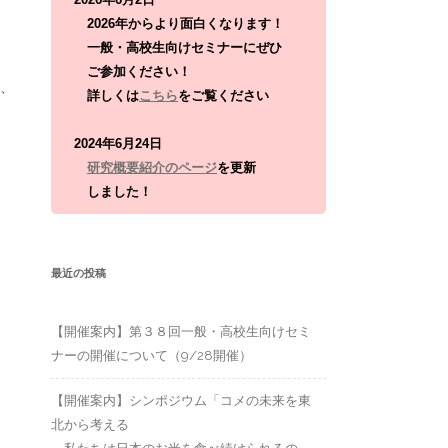
:
2026年からより面白くなります！
一般・高校生向けセミナーにぜひ
ご参加ください！
り、
詳しくは
こちら
をご覧ください
2024年6月24日
研究概要紹介のページ
を更新
しました！
最近の投稿
【開催案内】第３８回一般・高校生向けセミ
ナーの開催について（9/28開催）
【開催案内】シンポジウム「コメの未来を東
北から考える