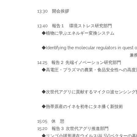
13:30 開会挨拶
13:40 報告１ 環境ストレス研究部門
◆植物に学ぶエネルギー変換システム
◆Identifying the molecular regulators in quest of
兼務教員・農学部准教授 
14:25 報告２ 先端イノベーション研究部門
◆高電圧・プラズマの農業・食品安全性への高度
◆次世代アグリに貢献するマイクロ波センシング
◆熱帯原産のイネを初冬にタネ播く新技術
15:05 休 憩
15:20 報告３ 次世代アグリ推進部門
◆リンゴ小球形潜在ウイルス(ALSV)ベクターの