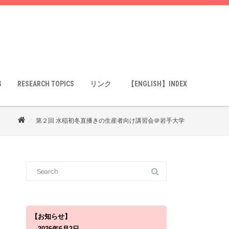
S
RESEARCH TOPICS
リンク
【ENGLISH】INDEX
第２回 水稲初冬直播きの生産者向け講習会＠岩手大学
S
e
a
r
c
h
f
o
【お知らせ】
r
2026年6月2日