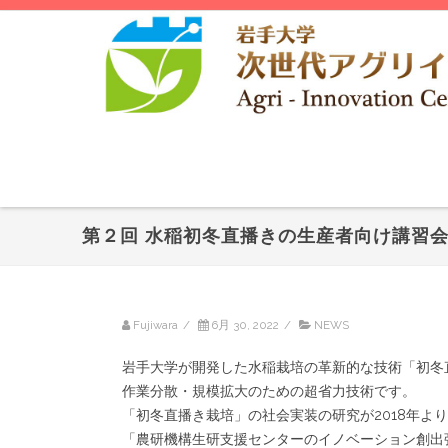
第２回 水稲初冬直播きの生産者向け講習
Fujiwara
/
6月 30, 2022
/
NEWS
岩手大学が開発した水稲栽培の革新的な技術「初冬
作業分散・規模拡大のための超省力技術です。
「初冬直播き栽培」の社会実装の研究が2018年よ
「農研機構生研支援センターのイノベーション創出