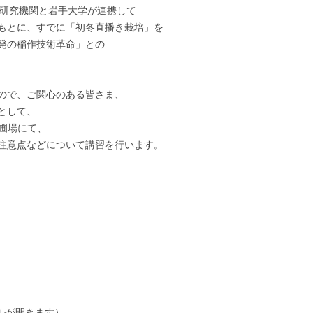
的研究機関と岩手大学が連携して
もとに、すでに「初冬直播き栽培」を
発の稲作技術革命」との
ので、ご関心のある皆さま、
として、
田圃場にて、
注意点などについて講習を行います。
ルが開きます）