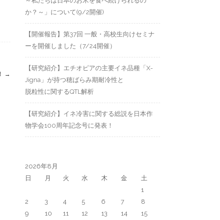
～私たちは日本のお米を食べ続けられるの
か？～」について(9/2開催)
【開催報告】第37回 一般・高校生向けセミナ
ーを開催しました（7/24開催）
【研究紹介】エチオピアの主要イネ品種「X-
！
→
Jigna」が持つ穂ばらみ期耐冷性と
脱粒性に関するQTL解析
【研究紹介】イネ冷害に関する総説を日本作
物学会100周年記念号に発表！
2026年8月
日
月
火
水
木
金
土
1
2
3
4
5
6
7
8
9
10
11
12
13
14
15