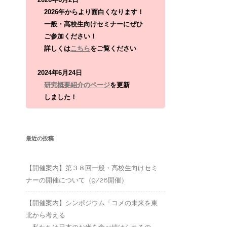
:
2026年からより面白くなります！
一般・高校生向けセミナーにぜひ
ご参加ください！
詳しくは
こちら
をご覧ください
2024年6月24日
研究概要紹介のページ
を更新
しました！
最近の投稿
【開催案内】第３８回一般・高校生向けセミ
ナーの開催について（9/28開催）
【開催案内】シンポジウム「コメの未来を東
北から考える