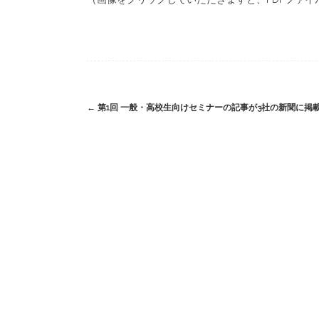
Post
←
第1回 一般・高校生向けセミナーの記事が3社の新聞に掲
navigation