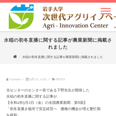
水稲の初冬直播に関する記事が農業新聞に掲載さ
れました
水稲の初冬直播に関する記事が農業新聞に掲載されました
Fujiwara
/
9月 20, 2022
/
NEWS
当センターのセンター長である下野先生が開発した
水稲の初冬直播に関する記事が、
【令和4年9月2日（金）の全国農業新聞 第8面】
「初冬直播き栽培で安定経営へ 播種の機会が増え繁忙期
を緩和」