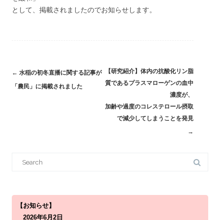
として、掲載されましたのでお知らせします。
【研究紹介】体内の抗酸化リン脂
Post
←
水稲の初冬直播に関する記事が
質であるプラスマローゲンの血中
navigation
「農民」に掲載されました
濃度が、
加齢や過度のコレステロール摂取
で減少してしまうことを発見
→
S
e
a
r
c
h
f
o
【お知らせ】
r
2026年6月2日
: