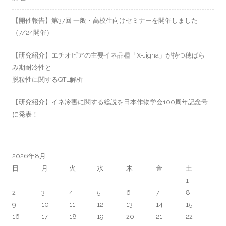
【開催報告】第37回 一般・高校生向けセミナーを開催しました
（7/24開催）
【研究紹介】エチオピアの主要イネ品種「X-Jigna」が持つ穂ばら
み期耐冷性と
脱粒性に関するQTL解析
【研究紹介】イネ冷害に関する総説を日本作物学会100周年記念号
に発表！
2026年8月
日
月
火
水
木
金
土
1
2
3
4
5
6
7
8
9
10
11
12
13
14
15
16
17
18
19
20
21
22