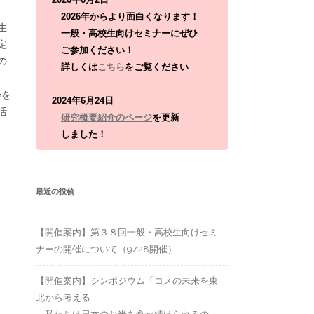
:
2026年からより面白くなります！
生
一般・高校生向けセミナーにぜひ
定
ご参加ください！
の
詳しくは
こちら
をご覧ください
会を
2024年6月24日
活
研究概要紹介のページ
を更新
しました！
最近の投稿
【開催案内】第３８回一般・高校生向けセミ
ナーの開催について（9/28開催）
【開催案内】シンポジウム「コメの未来を東
北から考える