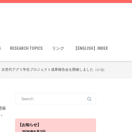
S
RESEARCH TOPICS
リンク
【ENGLISH】INDEX
】次世代アグリ学生プロジェクト成果報告会を開催しました（2/9）
S
e
a
r
開催
c
い
h
f
o
【お知らせ】
r
2026年6月2日