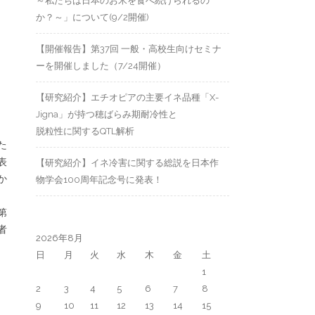
～私たちは日本のお米を食べ続けられるの
か？～」について(9/2開催)
【開催報告】第37回 一般・高校生向けセミナ
ーを開催しました（7/24開催）
【研究紹介】エチオピアの主要イネ品種「X-
Jigna」が持つ穂ばらみ期耐冷性と
脱粒性に関するQTL解析
た
表
【研究紹介】イネ冷害に関する総説を日本作
か
物学会100周年記念号に発表！
第
者
2026年8月
日
月
火
水
木
金
土
1
2
3
4
5
6
7
8
9
10
11
12
13
14
15