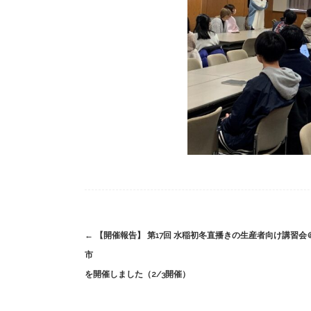
Post
←
【開催報告】 第17回 水稲初冬直播きの生産者向け講習会
navigation
市
を開催しました（2/3開催）