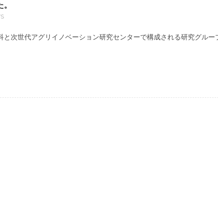
た。
S
科と次世代アグリイノベーション研究センターで構成される研究グルー