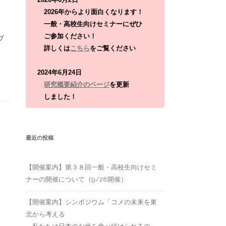
:
2026年からより面白くなります！
一般・高校生向けセミナーにぜひ
ご参加ください！
プ
詳しくは
こちら
をご覧ください
2024年6月24日
研究概要紹介のページ
を更新
しました！
最近の投稿
【開催案内】第３８回一般・高校生向けセミ
ナーの開催について（9/28開催）
【開催案内】シンポジウム「コメの未来を東
北から考える