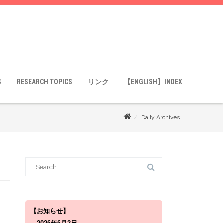
S
RESEARCH TOPICS
リンク
【ENGLISH】INDEX
Daily Archives
S
e
a
r
c
h
f
o
【お知らせ】
r
2026年6月2日