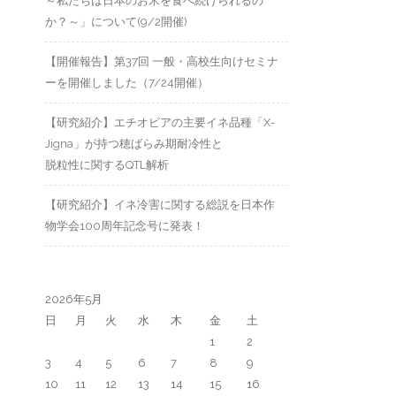
～私たちは日本のお米を食べ続けられるの
か？～」について(9/2開催)
【開催報告】第37回 一般・高校生向けセミナ
ーを開催しました（7/24開催）
【研究紹介】エチオピアの主要イネ品種「X-
Jigna」が持つ穂ばらみ期耐冷性と
脱粒性に関するQTL解析
【研究紹介】イネ冷害に関する総説を日本作
物学会100周年記念号に発表！
2026年5月
日
月
火
水
木
金
土
1
2
3
4
5
6
7
8
9
10
11
12
13
14
15
16