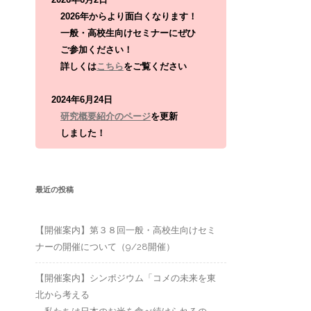
:
2026年からより面白くなります！
一般・高校生向けセミナーにぜひ
ご参加ください！
詳しくは
こちら
をご覧ください
2024年6月24日
研究概要紹介のページ
を更新
しました！
最近の投稿
【開催案内】第３８回一般・高校生向けセミ
ナーの開催について（9/28開催）
【開催案内】シンポジウム「コメの未来を東
北から考える