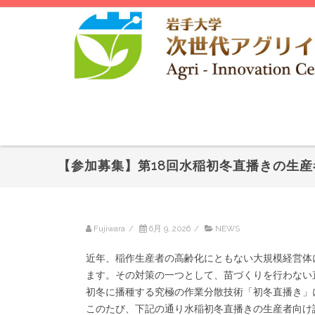
【参加募集】第18回水稲初冬直播きの生産者
Fujiwara
/
6月 9, 2026
/
NEWS
近年、稲作生産者の高齢化にともない大規模経営体
ます。その対策の一つとして、苗づくりを行わない
初冬に播種する究極の作業分散技術「初冬直播き」
このたび、下記の通り水稲初冬直播きの生産者向け