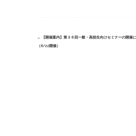
Post
←
【開催案内】第３６回一般・高校生向けセミナーの開催
navigation
（6/22開催）