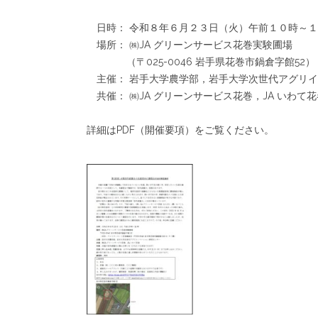
日時： 令和８年６月２３日（火）午前１０時～
場所： ㈱JA グリーンサービス花巻実験圃場
（〒025-0046 岩手県花巻市鍋倉字館52）
主催： 岩手大学農学部，岩手大学次世代アグリ
共催： ㈱JA グリーンサービス花巻，JA いわて花
詳細はPDF（開催要項）をご覧ください。