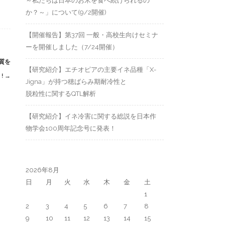
～私たちは日本のお米を食べ続けられるの
か？～」について(9/2開催)
【開催報告】第37回 一般・高校生向けセミナ
ーを開催しました（7/24開催）
質を
【研究紹介】エチオピアの主要イネ品種「X-
 !
→
Jigna」が持つ穂ばらみ期耐冷性と
脱粒性に関するQTL解析
【研究紹介】イネ冷害に関する総説を日本作
物学会100周年記念号に発表！
2026年8月
日
月
火
水
木
金
土
1
2
3
4
5
6
7
8
9
10
11
12
13
14
15