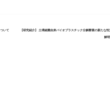
について
【研究紹介】 土壌細菌由来バイオプラスチック分解酵素の新たな性
解明