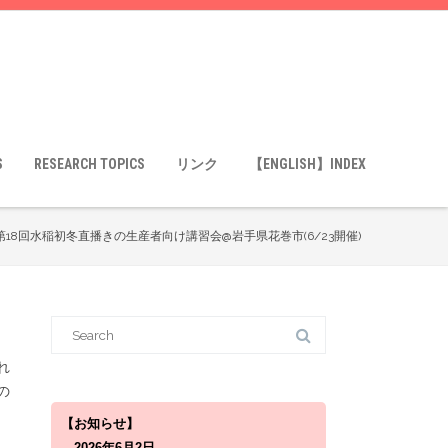
S
RESEARCH TOPICS
リンク
【ENGLISH】INDEX
18回水稲初冬直播きの生産者向け講習会@岩手県花巻市(6/23開催)
S
e
a
r
れ
c
の
h
f
o
【お知らせ】
r
2026年6月2日