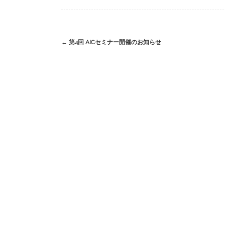
Post
←
第4回 AICセミナー開催のお知らせ
navigation