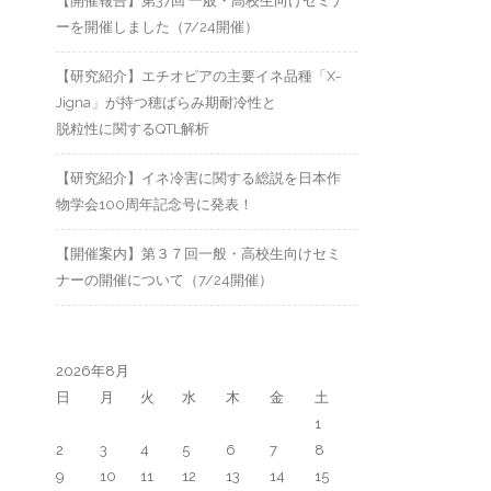
【開催報告】第37回 一般・高校生向けセミナ
ーを開催しました（7/24開催）
【研究紹介】エチオピアの主要イネ品種「X-
Jigna」が持つ穂ばらみ期耐冷性と
脱粒性に関するQTL解析
【研究紹介】イネ冷害に関する総説を日本作
物学会100周年記念号に発表！
【開催案内】第３７回一般・高校生向けセミ
ナーの開催について（7/24開催）
2026年8月
日
月
火
水
木
金
土
1
2
3
4
5
6
7
8
9
10
11
12
13
14
15