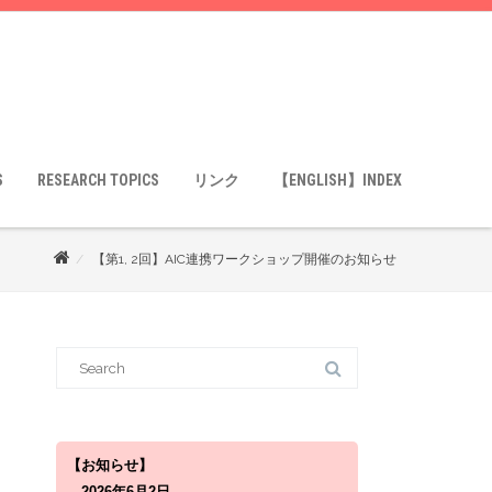
S
RESEARCH TOPICS
リンク
【ENGLISH】INDEX
【第1, 2回】AIC連携ワークショップ開催のお知らせ
S
e
a
r
c
h
f
o
【お知らせ】
r
2026年6月2日