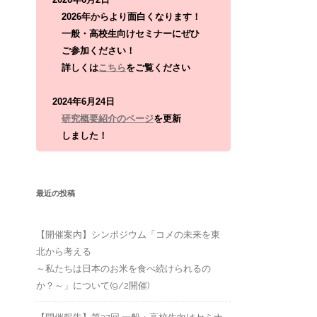
:
2026年からより面白くなります！
一般・高校生向けセミナーにぜひ
ご参加ください！
詳しくは
こちら
をご覧ください
2024年6月24日
研究概要紹介のページ
を更新
しました！
最近の投稿
【開催案内】シンポジウム「コメの未来を東
北から考える
～私たちは日本のお米を食べ続けられるの
か？～」について(9/2開催)