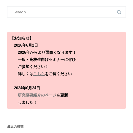
S
e
a
r
c
h
f
o
【お知らせ】
r
2026年6月2日
:
2026年からより面白くなります！
一般・高校生向けセミナーにぜひ
ご参加ください！
詳しくは
こちら
をご覧ください
2024年6月24日
研究概要紹介のページ
を更新
しました！
最近の投稿