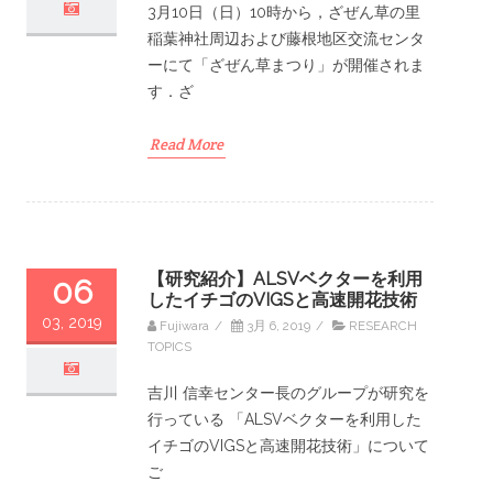
3月10日（日）10時から，ざぜん草の里
稲葉神社周辺および藤根地区交流センタ
ーにて「ざぜん草まつり」が開催されま
す．ざ
Read More
【研究紹介】ALSVベクターを利用
06
したイチゴのVIGSと高速開花技術
03, 2019
Fujiwara
/
3月 6, 2019
/
RESEARCH
TOPICS
吉川 信幸センター長のグループが研究を
行っている 「ALSVベクターを利用した
イチゴのVIGSと高速開花技術」について
ご