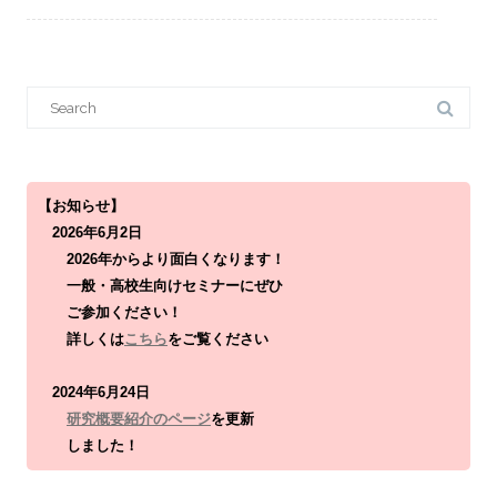
S
e
a
r
c
h
f
o
【お知らせ】
r
2026年6月2日
:
2026年からより面白くなります！
一般・高校生向けセミナーにぜひ
ご参加ください！
詳しくは
こちら
をご覧ください
2024年6月24日
研究概要紹介のページ
を更新
しました！