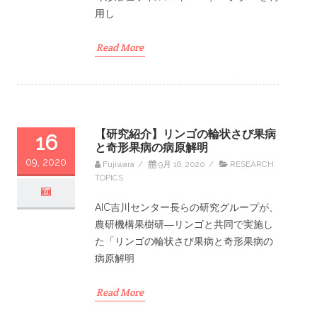
用し
Read More
【研究紹介】リンゴの輪状さび果病
16
と奇形果病の病原解明
09, 2020
Fujiwara
/
9月 16, 2020
/
RESEARCH
TOPICS
AIC吉川センター長らの研究グループが、
農研機構果樹研―リンゴと共同で実施し
た「リンゴの輪状さび果病と奇形果病の
病原解明
Read More