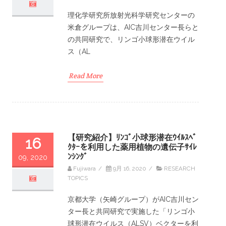
理化学研究所放射光科学研究センターの
米倉グループは、AIC吉川センター長らと
の共同研究で、リンゴ小球形潜在ウイル
ス（AL
Read More
【研究紹介】ﾘﾝｺﾞ小球形潜在ｳｲﾙｽﾍﾞ
16
ｸﾀｰを利用した薬用植物の遺伝子ｻｲﾚ
ﾝｼﾝｸﾞ
09, 2020
Fujiwara
/
9月 16, 2020
/
RESEARCH
TOPICS
京都大学（矢崎グループ）がAIC吉川セン
ター長と共同研究で実施した「リンゴ小
球形潜在ウイルス（ALSV）ベクターを利