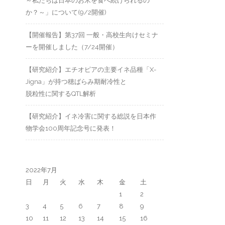
～私たちは日本のお米を食べ続けられるの
か？～」について(9/2開催)
【開催報告】第37回 一般・高校生向けセミナ
ーを開催しました（7/24開催）
【研究紹介】エチオピアの主要イネ品種「X-
Jigna」が持つ穂ばらみ期耐冷性と
脱粒性に関するQTL解析
【研究紹介】イネ冷害に関する総説を日本作
物学会100周年記念号に発表！
2022年7月
日
月
火
水
木
金
土
1
2
3
4
5
6
7
8
9
10
11
12
13
14
15
16