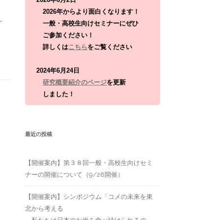
:
2026年からより面白くなります！
、
一般・高校生向けセミナーにぜひ
ご参加ください！
詳しくは
こちら
をご覧ください
2024年6月24日
研究概要紹介のページ
を更新
しました！
最近の投稿
【開催案内】第３８回一般・高校生向けセミ
ナーの開催について（9/28開催）
【開催案内】シンポジウム「コメの未来を東
北から考える