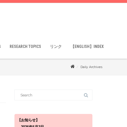
S
RESEARCH TOPICS
リンク
【ENGLISH】INDEX
Daily Archives
S
e
a
r
c
h
f
o
【お知らせ】
r
2026年6月2日