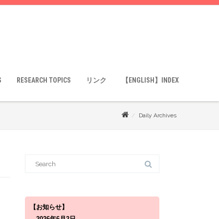
S
RESEARCH TOPICS
リンク
【ENGLISH】INDEX
Daily Archives
S
e
a
r
c
h
f
o
【お知らせ】
r
2026年6月2日