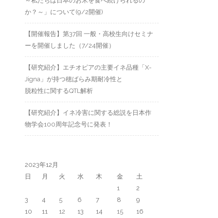
～私たちは日本のお米を食べ続けられるの
か？～」について(9/2開催)
【開催報告】第37回 一般・高校生向けセミナ
ーを開催しました（7/24開催）
【研究紹介】エチオピアの主要イネ品種「X-
Jigna」が持つ穂ばらみ期耐冷性と
脱粒性に関するQTL解析
【研究紹介】イネ冷害に関する総説を日本作
物学会100周年記念号に発表！
2023年12月
日
月
火
水
木
金
土
1
2
3
4
5
6
7
8
9
10
11
12
13
14
15
16