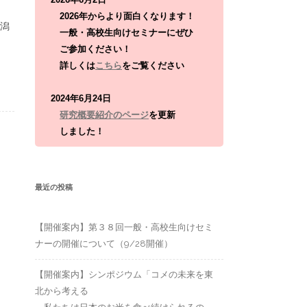
:
2026年からより面白くなります！
新潟
一般・高校生向けセミナーにぜひ
ご参加ください！
詳しくは
こちら
をご覧ください
2024年6月24日
研究概要紹介のページ
を更新
しました！
最近の投稿
【開催案内】第３８回一般・高校生向けセミ
ナーの開催について（9/28開催）
【開催案内】シンポジウム「コメの未来を東
北から考える