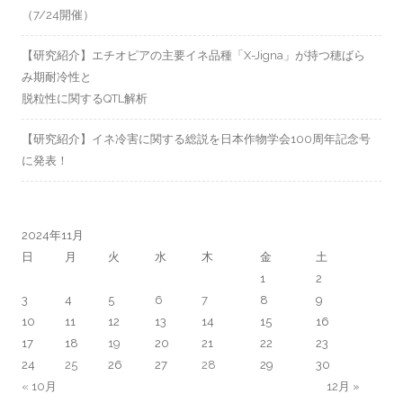
（7/24開催）
【研究紹介】エチオピアの主要イネ品種「X-Jigna」が持つ穂ばら
み期耐冷性と
脱粒性に関するQTL解析
【研究紹介】イネ冷害に関する総説を日本作物学会100周年記念号
に発表！
2024年11月
日
月
火
水
木
金
土
1
2
3
4
5
6
7
8
9
10
11
12
13
14
15
16
17
18
19
20
21
22
23
24
25
26
27
28
29
30
« 10月
12月 »