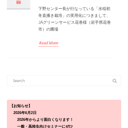
下野センター長が行なっている「水稲初
冬直播き栽培」の実用化につきまして、
JAグリーンサービス花巻様（岩手県花巻
市）の圃場
Read More
S
e
a
r
c
h
f
o
【お知らせ】
r
2026年6月2日
:
2026年からより面白くなります！
一般・高校生向けセミナーにぜひ