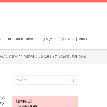
S
RESEARCH TOPICS
リンク
【ENGLISH】INDEX
究紹介】真空マイクロ波解凍による食用オキアミの品質と風味の評価
S
e
a
r
c
h
研究
f
o
【お知らせ】
サダ
r
2026年6月2日