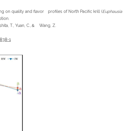
quality and flavor profiles of North Pacific krill (
Euphausia
tion.
hita, T., Yuan, C.,＆ Wang, Z.
3838-1