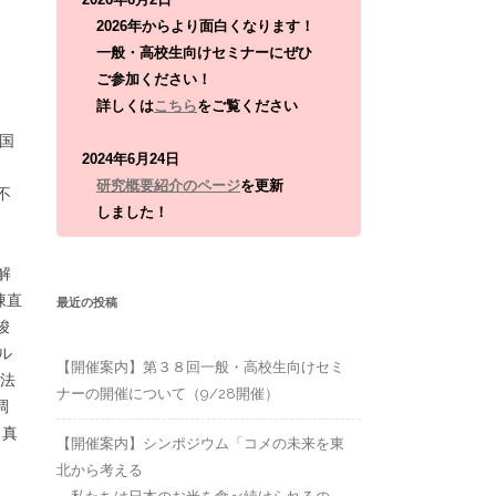
:
2026年からより面白くなります！
一般・高校生向けセミナーにぜひ
ご参加ください！
詳しくは
こちら
をご覧ください
国
2024年6月24日
研究概要紹介のページ
を更新
不
しました！
解
凍直
最近の投稿
唆
ル
【開催案内】第３８回一般・高校生向けセミ
方法
ナーの開催について（9/28開催）
調
、真
【開催案内】シンポジウム「コメの未来を東
北から考える