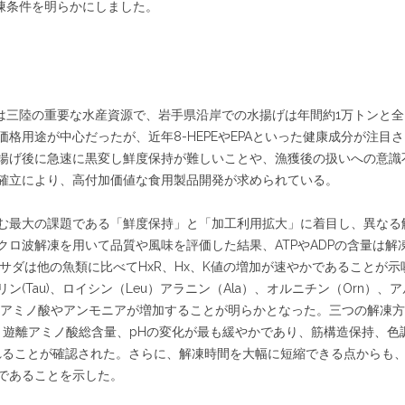
凍条件を明らかにしました。
は三陸の重要な水産資源で、岩手県沿岸での水揚げは年間約1万トンと全
格用途が中心だったが、近年8-HEPEやEPAといった健康成分が注目さ
揚げ後に急速に黒変し鮮度保持が難しいことや、漁獲後の扱いへの意識
確立により、高付加価値な食用製品開発が求められている。
む最大の課題である「鮮度保持」と「加工利用拡大」に着目し、異なる
ロ波解凍を用いて品質や風味を評価した結果、ATPやADPの含量は解
サダは他の魚類に比べてHxR、Hx、K値の増加が速やかであることが示
Tau)、ロイシン（Leu）アラニン（Ala）、オルニチン（Orn）、ア
くのアミノ酸やアンモニアが増加することが明らかとなった。三つの解凍
、遊離アミノ酸総含量、pHの変化が最も緩やかであり、筋構造保持、色
優れることが確認された。さらに、解凍時間を大幅に短縮できる点からも
であることを示した。