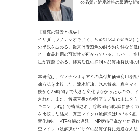
の品質と鮮度維持の最適な解
【研究の背景と概要】
イサダ（ツノナシオキアミ、
Euphausia pacifica
）
の半数を占める。従来は養殖魚の餌や釣り餌など低価
れ、食品利用の可能性が広がっている。しかし、水
足が課題である。酵素活性の抑制や品質維持技術の
本研究は、ツノナシオキアミの高付加価値利用を阻
凍方法を比較した。流水解凍、氷水解凍、真空マイク
後から28時間まで大きな変化はなかったものの、イ
された。また、解凍直後の遊離アミノ酸は主にタウリン(
ギニン（Arg）で構成され、貯蔵8時間以降に多
を比較した結果、真空マイクロ波解凍はHxRやK値
変化抑制、ATP分解の遅延、IMP蓄積促進などに
空マイクロ波解凍がイサダの品質保持に最適な方法