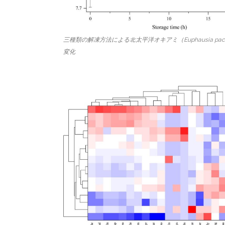
三種類の解凍方法による北太平洋オキアミ（Euphausia paci
変化