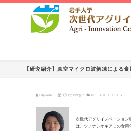
【研究紹介】真空マイクロ波解凍による食
Fujiwara
/
8月 27, 2025
/
RESEARCH TOPICS
次世代アグリイノベーション
は、ツノナシオキアミの食用