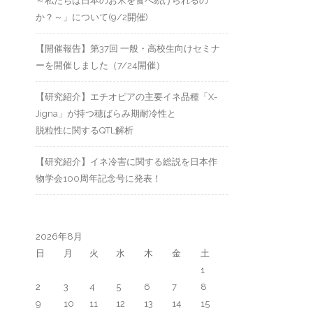
～私たちは日本のお米を食べ続けられるの
か？～」について(9/2開催)
【開催報告】第37回 一般・高校生向けセミナ
ーを開催しました（7/24開催）
【研究紹介】エチオピアの主要イネ品種「X-
Jigna」が持つ穂ばらみ期耐冷性と
脱粒性に関するQTL解析
【研究紹介】イネ冷害に関する総説を日本作
物学会100周年記念号に発表！
2026年8月
日
月
火
水
木
金
土
1
2
3
4
5
6
7
8
9
10
11
12
13
14
15