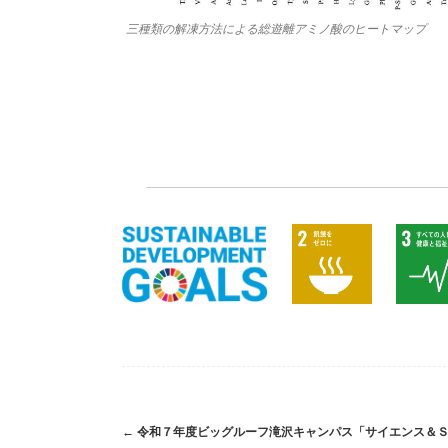
三種類の解凍方法による総遊離アミノ酸のヒートマップ
Post
←
令和７年度ビッグルーフ滝沢キャンパス「サイエンス＆