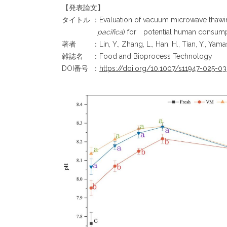
【発表論文】
タイトル ：Evaluation of vacuum microwave thawing on 
pacifica
) for potential human consump
著者 ：Lin, Y., Zhang, L., Han, H., Tian, Y., Yamas
雑誌名 ：Food and Bioprocess Technology
DOI番号 ：
https://doi.org/10.1007/s11947-025-0