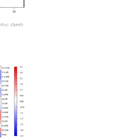
fca）のpHの