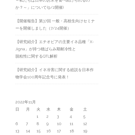
～私たちは日本のお米を食べ続けられるの
か？～」について(9/2開催)
【開催報告】第37回 一般・高校生向けセミナ
ーを開催しました（7/24開催）
【研究紹介】エチオピアの主要イネ品種「X-
Jigna」が持つ穂ばらみ期耐冷性と
脱粒性に関するQTL解析
【研究紹介】イネ冷害に関する総説を日本作
物学会100周年記念号に発表！
2022年11月
日
月
火
水
木
金
土
1
2
3
4
5
6
7
8
9
10
11
12
13
14
15
16
17
18
19