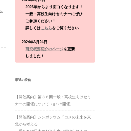
:
2026年からより面白くなります！
誌
一般・高校生向けセミナーにぜひ
ご参加ください！
詳しくは
こちら
をご覧ください
2024年6月24日
研究概要紹介のページ
を更新
しました！
最近の投稿
【開催案内】第３８回一般・高校生向けセミ
ナーの開催について（9/28開催）
【開催案内】シンポジウム「コメの未来を東
北から考える