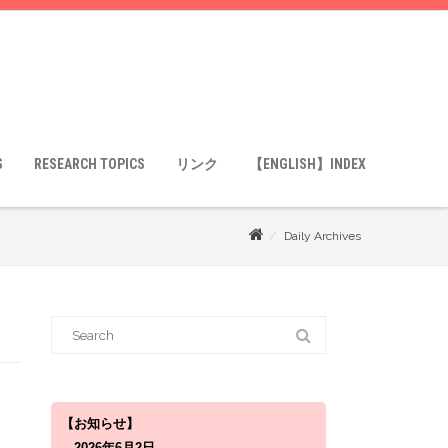
S
RESEARCH TOPICS
リンク
【ENGLISH】INDEX
Daily Archives
S
e
a
r
c
h
f
o
【お知らせ】
r
2026年6月2日