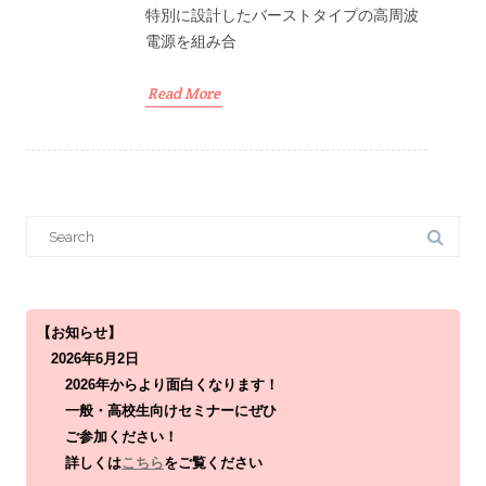
特別に設計したバーストタイプの高周波
電源を組み合
Read More
S
e
a
r
c
h
f
o
【お知らせ】
r
2026年6月2日
:
2026年からより面白くなります！
一般・高校生向けセミナーにぜひ
ご参加ください！
詳しくは
こちら
をご覧ください