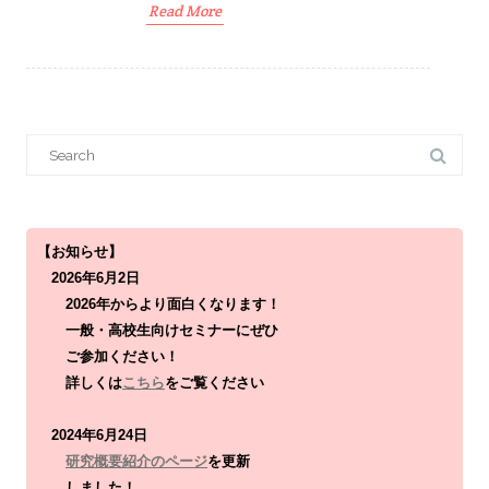
Read More
S
e
a
r
c
h
f
o
【お知らせ】
r
2026年6月2日
:
2026年からより面白くなります！
一般・高校生向けセミナーにぜひ
ご参加ください！
詳しくは
こちら
をご覧ください
2024年6月24日
研究概要紹介のページ
を更新
しました！