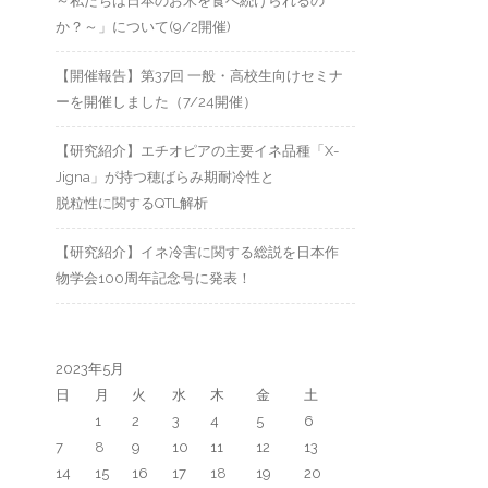
～私たちは日本のお米を食べ続けられるの
か？～」について(9/2開催)
【開催報告】第37回 一般・高校生向けセミナ
ーを開催しました（7/24開催）
【研究紹介】エチオピアの主要イネ品種「X-
Jigna」が持つ穂ばらみ期耐冷性と
脱粒性に関するQTL解析
【研究紹介】イネ冷害に関する総説を日本作
物学会100周年記念号に発表！
2023年5月
日
月
火
水
木
金
土
1
2
3
4
5
6
7
8
9
10
11
12
13
14
15
16
17
18
19
20