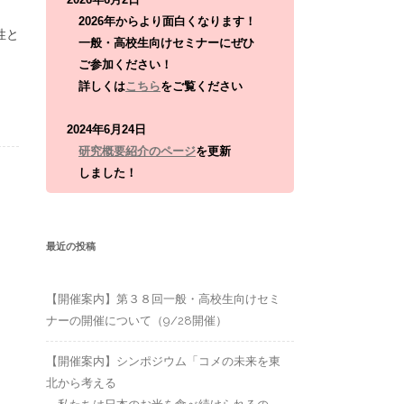
:
2026年からより面白くなります！
性と
一般・高校生向けセミナーにぜひ
ご参加ください！
詳しくは
こちら
をご覧ください
2024年6月24日
研究概要紹介のページ
を更新
しました！
最近の投稿
【開催案内】第３８回一般・高校生向けセミ
ナーの開催について（9/28開催）
【開催案内】シンポジウム「コメの未来を東
北から考える