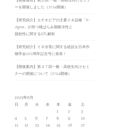
【開催報告】第37回 一般・高校生向けセミナ
ーを開催しました（7/24開催）
【研究紹介】エチオピアの主要イネ品種「X-
Jigna」が持つ穂ばらみ期耐冷性と
脱粒性に関するQTL解析
【研究紹介】イネ冷害に関する総説を日本作
物学会100周年記念号に発表！
【開催案内】第３７回一般・高校生向けセミ
ナーの開催について（7/24開催）
2023年6月
日
月
火
水
木
金
土
1
2
3
4
5
6
7
8
9
10
11
12
13
14
15
16
17