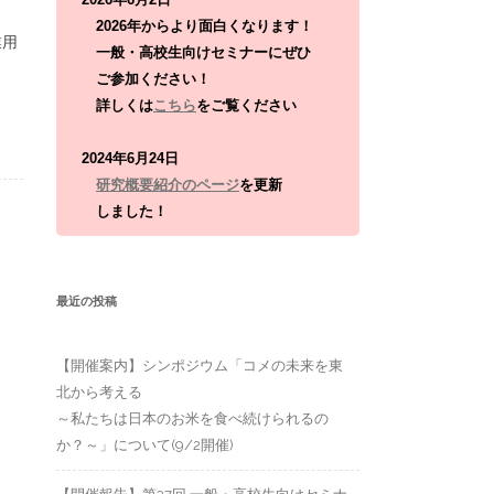
:
2026年からより面白くなります！
業用
一般・高校生向けセミナーにぜひ
ご参加ください！
詳しくは
こちら
をご覧ください
2024年6月24日
研究概要紹介のページ
を更新
しました！
最近の投稿
【開催案内】シンポジウム「コメの未来を東
北から考える
～私たちは日本のお米を食べ続けられるの
か？～」について(9/2開催)