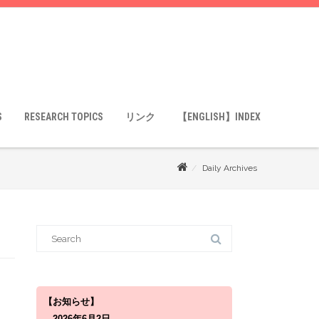
S
RESEARCH TOPICS
リンク
【ENGLISH】INDEX
Daily Archives
S
e
a
r
c
h
f
o
【お知らせ】
r
2026年6月2日