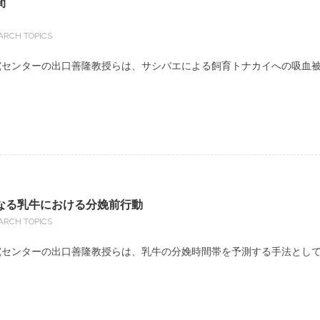
間
ARCH TOPICS
センターの出口善隆教授らは、サシバエによる飼育トナカイへの吸血
なる乳牛における分娩前行動
ARCH TOPICS
センターの出口善隆教授らは、乳牛の分娩時間帯を予測する手法とし