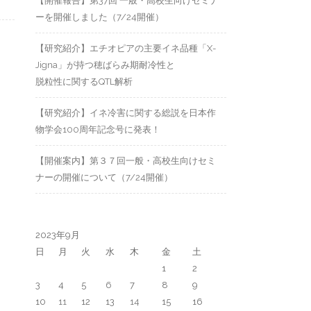
【開催報告】第37回 一般・高校生向けセミナ
ーを開催しました（7/24開催）
【研究紹介】エチオピアの主要イネ品種「X-
Jigna」が持つ穂ばらみ期耐冷性と
脱粒性に関するQTL解析
【研究紹介】イネ冷害に関する総説を日本作
物学会100周年記念号に発表！
【開催案内】第３７回一般・高校生向けセミ
ナーの開催について（7/24開催）
2023年9月
日
月
火
水
木
金
土
1
2
3
4
5
6
7
8
9
10
11
12
13
14
15
16