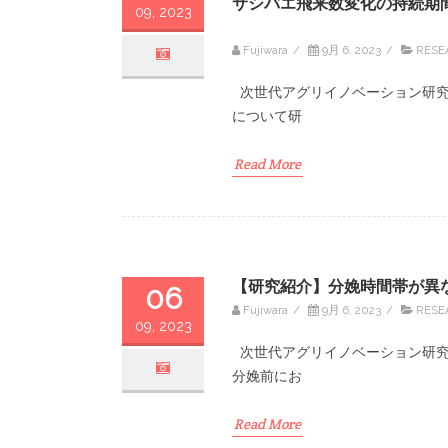
サシバエ飛来数変化の持続期
09, 2023
Fujiwara
/
9月 6, 2023
/
RESE
次世代アグリイノベーション研究
について研
Read More
【研究紹介】分娩時間帯が異
06
Fujiwara
/
9月 6, 2023
/
RESE
09, 2023
次世代アグリイノベーション研究
分娩前にお
Read More