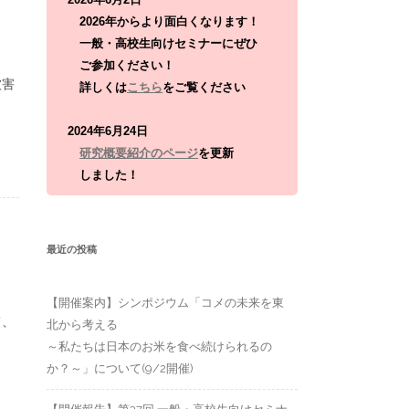
:
2026年からより面白くなります！
一般・高校生向けセミナーにぜひ
ご参加ください！
被害
詳しくは
こちら
をご覧ください
2024年6月24日
研究概要紹介のページ
を更新
しました！
最近の投稿
【開催案内】シンポジウム「コメの未来を東
て、
北から考える
～私たちは日本のお米を食べ続けられるの
か？～」について(9/2開催)