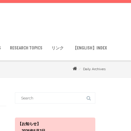
S
RESEARCH TOPICS
リンク
【ENGLISH】INDEX
Daily Archives
S
e
a
r
c
h
f
o
【お知らせ】
r
2026年6月2日