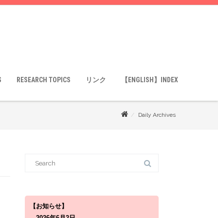
S
RESEARCH TOPICS
リンク
【ENGLISH】INDEX
Daily Archives
S
e
a
r
c
h
f
o
【お知らせ】
r
2026年6月2日