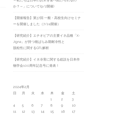
～私たちは日本のお米を食べ続けられるの
か？～」について(9/2開催)
【開催報告】第37回 一般・高校生向けセミナ
ーを開催しました（7/24開催）
【研究紹介】エチオピアの主要イネ品種「X-
Jigna」が持つ穂ばらみ期耐冷性と
脱粒性に関するQTL解析
【研究紹介】イネ冷害に関する総説を日本作
物学会100周年記念号に発表！
2024年2月
日
月
火
水
木
金
土
1
2
3
4
5
6
7
8
9
10
11
12
13
14
15
16
17