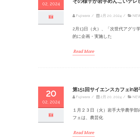
その様子が岩手めんこいテレ
02, 2024
Fujiwara
/
2月 20, 2024
/
NE
2月13日（火）、「次世代アグリ
的に企画・実施した
Read More
第151回サイエンスカフェin
20
Fujiwara
/
2月 20, 2024
/
NE
02, 2024
１月２３日（火）岩手大学農学部内
フェは、農芸化
Read More