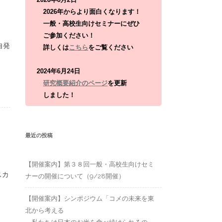
:
2026年からより面白くなります！
一般・高校生向けセミナーにぜひ
ご参加ください！
自発
詳しくは
こちら
をご覧ください
2024年6月24日
研究概要紹介のページ
を更新
しました！
最近の投稿
【開催案内】第３８回一般・高校生向けセミ
スカ
ナーの開催について（9/28開催）
【開催案内】シンポジウム「コメの未来を東
北から考える